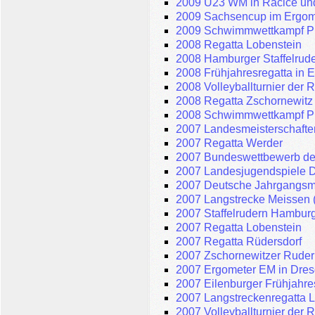
2009 U23 WM in Racice und
2009 Sachsencup im Ergom
2009 Schwimmwettkampf P
2008 Regatta Lobenstein
2008 Hamburger Staffelrud
2008 Frühjahresregatta in E
2008 Volleyballturnier der 
2008 Regatta Zschornewitz
2008 Schwimmwettkampf P
2007 Landesmeisterschafte
2007 Regatta Werder
2007 Bundeswettbewerb de
2007 Landesjugendspiele 
2007 Deutsche Jahrgangsm
2007 Langstrecke Meissen 
2007 Staffelrudern Hambur
2007 Regatta Lobenstein
2007 Regatta Rüdersdorf
2007 Zschornewitzer Ruder
2007 Ergometer EM in Dre
2007 Eilenburger Frühjahre
2007 Langstreckenregatta L
2007 Volleyballturnier der 