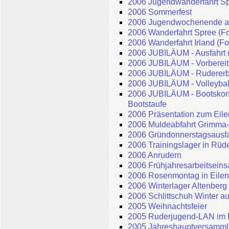
2006 Jugendwanderfahrt Spr
2006 Sommerfest
2006 Jugendwochenende an
2006 Wanderfahrt Spree (Fo
2006 Wanderfahrt Irland (Fo
2006 JUBILÄUM - Ausfahrt 
2006 JUBILÄUM - Vorbereit
2006 JUBILÄUM - Rudererb
2006 JUBILÄUM - Volleyball
2006 JUBILÄUM - Bootskors
Bootstaufe
2006 Präsentation zum Eile
2006 Muldeabfahrt Grimma-
2006 Gründonnerstagsausfa
2006 Trainingslager in Rüde
2006 Anrudern
2006 Frühjahresarbeitseins
2006 Rosenmontag in Eilen
2006 Winterlager Altenberg
2006 Schlittschuh Winter au
2005 Weihnachtsfeier
2005 Ruderjugend-LAN im 
2005 Jahreshauptversamm