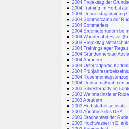
2004 Projekttag der Grunds
2004 Training im Herbst auf
2004 Donnerstagstraining 
2004 Sommercamp der Rude
2004 Sommerfest
2004 Ergometerrudern beim 
2004 Wanderfahrt Havel (Fo
2004 Projekttag Mittelschul
2004 Trainingslager Torgau
2004 Gründonnerstag Ausfa
2004 Anrudern
2004 Osterradpartie Karfrei
2004 Frühjahresarbeitseins
2004 Rosenmontagsumzug
2004 Umbaumaßnahmen an 
2003 Silvesterparty im Boo
2003 Weihnachtsfeier Rude
2003 Abrudern
2003 Herbstarbeitseinsatz 
2003 Abnahme des DSA
2003 Drachenfest der Rude
2003 Hochwasser in Eilenb
2003 Sommerfest