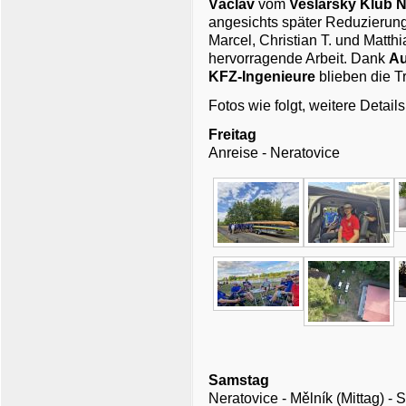
Václav
vom
Veslarsky Klub N
angesichts später Reduzierun
Marcel, Christian T. und Matth
hervorragende Arbeit. Dank
Au
KFZ-Ingenieure
blieben die T
Fotos wie folgt, weitere Detai
Freitag
Anreise - Neratovice
Samstag
Neratovice - Mělník (Mittag) - S