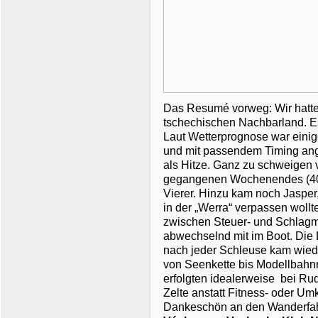
Das Resumé vorweg: Wir hatten
tschechischen Nachbarland. Es
Laut Wetterprognose war eini
und mit passendem Timing ange
als Hitze. Ganz zu schweigen
gegangenen Wochenendes (
4
Vierer. Hinzu kam noch Jasper
in der „Werra“ verpassen wollt
zwischen Steuer- und Schlagma
abwechselnd mit im Boot.
Die 
nach jeder Schleuse kam wiede
von Seenkette bis Modellbahnr
erfolgten idealerweise
bei Rud
Zelte anstatt Fitness- oder U
Dankeschön an den Wanderfahr