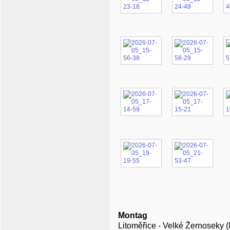
Montag
Litoměřice - Velké Žernoseky (