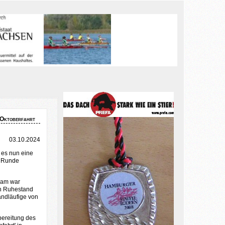
Oktoberfahrt
03.10.2024
 es nun eine
r Runde
eam war
en Ruhestand
andläufige von
bereitung des