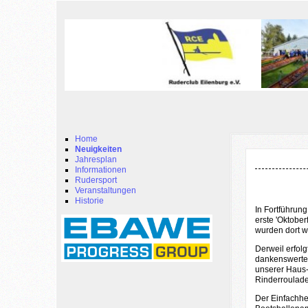
Home
Neuigkeiten
Jahresplan
Informationen
Rudersport
Veranstaltungen
Historie
In Fortführun
erste 'Oktober
wurden dort w
Derweil erfol
dankenswerter
unserer Haus-
Rinderroulade
Der Einfachhei