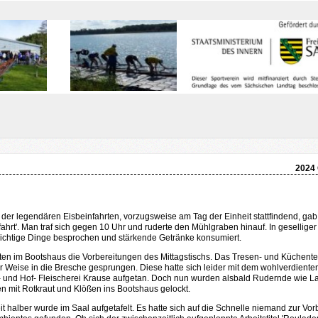
2024 
g der legendären Eisbeinfahrten, vorzugsweise am Tag der Einheit stattfindend, gab
fahrt'. Man traf sich gegen 10 Uhr und ruderte den Mühlgraben hinauf. In gesellige
ichtige Dinge besprochen und stärkende Getränke konsumiert.
gten im Bootshaus die Vorbereitungen des Mittagstischs. Das Tresen- und Küchent
 Weise in die Bresche gesprungen. Diese hatte sich leider mit dem wohlverdient
 und Hof- Fleischerei Krause aufgetan. Doch nun wurden alsbald Rudernde wie L
n mit Rotkraut und Klößen ins Bootshaus gelockt.
t halber wurde im Saal aufgetafelt. Es hatte sich auf die Schnelle niemand zur Vor