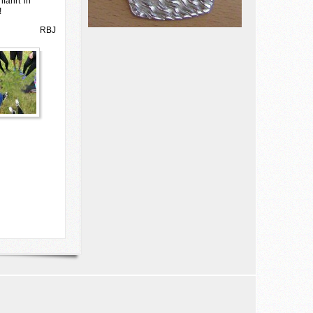
fahrt' in
!
RBJ