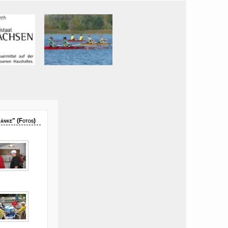
änke" (Fotos)