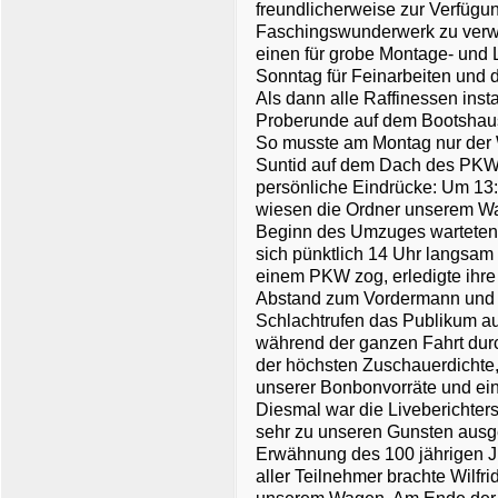
freundlicherweise zur Verfügu
Faschingswunderwerk zu verwa
einen für grobe Montage- und 
Sonntag für Feinarbeiten und 
Als dann alle Raffinessen inst
Proberunde auf dem Bootshaus
So musste am Montag nur der
Suntid auf dem Dach des PKW 
persönliche Eindrücke: Um 13:0
wiesen die Ordner unserem Wag
Beginn des Umzuges warteten u
sich pünktlich 14 Uhr langsam
einem PKW zog, erledigte ihre
Abstand zum Vordermann und
Schlachtrufen das Publikum au
während der ganzen Fahrt durc
der höchsten Zuschauerdichte, 
unserer Bonbonvorräte und eini
Diesmal war die Liveberichte
sehr zu unseren Gunsten ausge
Erwähnung des 100 jährigen J
aller Teilnehmer brachte Wilfri