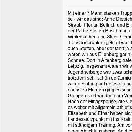
Mit einer 7 Mann starken Trupp
so - wir das sind: Anne Dietri
Straub, Florian Bellrich und E
der Partie Steffen Buschmann.
Wintersachen und Skier. Gemüt
Transportproblem geklärt war,
auch Steffen, aber der fährt j
waren wir aus Eilenburg gar ni
Schnee. Dort in Altenberg traf
Leipzig. Insgesamt waren wir w
Jugendherberge war zwar scho
trotzdem sehr schön geräumig
wir im Skilanglauf getestet un
nächsten Morgen ging es schon
Gruppen sind wir dann am Vorm
Nach der Mittagspause, die vie
es weiter mit allgemein athlet
Elisabeth und Einar haben sic
Landesstützpunkt mit ins Kraft
mit ständigem Training. Am vor
einen Abschlussabend. An di